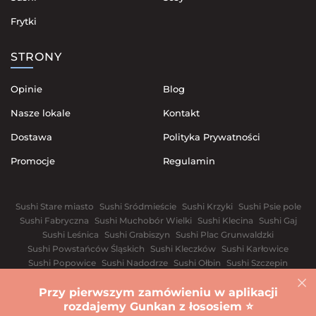
Frytki
STRONY
Opinie
Blog
Nasze lokale
Kontakt
Dostawa
Polityka Prywatności
Promocje
Regulamin
Sushi Stare miasto
Sushi Sródmieście
Sushi Krzyki
Sushi Psie pole
Sushi Fabryczna
Sushi Muchobór Wielki
Sushi Klecina
Sushi Gaj
Sushi Leśnica
Sushi Grabiszyn
Sushi Plac Grunwaldzki
Sushi Powstańców Śląskich
Sushi Kleczków
Sushi Karłowice
Sushi Popowice
Sushi Nadodrze
Sushi Ołbin
Sushi Szczepin
Sushi Przedmieście Świdnickie
Przy pierwszym zamówieniu w aplikacji
Warszawa
Biała Cerkiew
Winnica
Dniepr
Iwano-Frankiwsk
rozdajemy Gunkan z łososiem ⭐️
Sushi Kijów
Lwów
Odessa
Rivnе
Charków