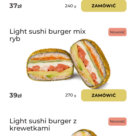
37
zł
ZAMÓWIĆ
240
g
Light sushi burger mix
Nowość
ryb
39
zł
ZAMÓWIĆ
270
g
Light sushi burger z
Nowość
krewetkami