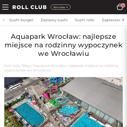
0
Wrocław
Sushi burger
Zestawy sushi
Sushi rolki
Zapieczone
Aquapark Wrocław: najlepsze
miejsce na rodzinny wypoczynek
we Wrocławiu
Roll-club
/
Blog
/
Aquapark Wrocław: najlepsze miejsce na rodzinny
wypoczynek we Wrocławiu