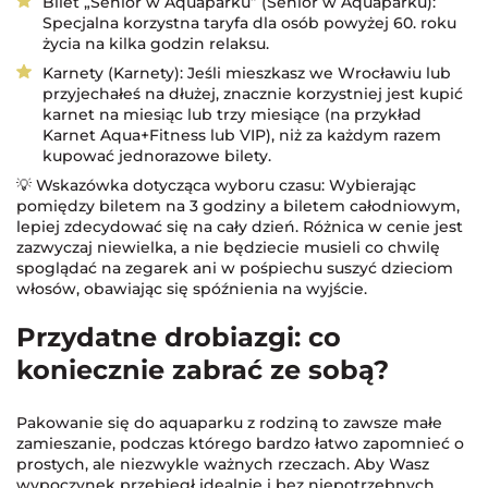
Bilet „Senior w Aquaparku” (Senior w Aquaparku):
Specjalna korzystna taryfa dla osób powyżej 60. roku
życia na kilka godzin relaksu.
Karnety (Karnety): Jeśli mieszkasz we Wrocławiu lub
przyjechałeś na dłużej, znacznie korzystniej jest kupić
karnet na miesiąc lub trzy miesiące (na przykład
Karnet Aqua+Fitness lub VIP), niż za każdym razem
kupować jednorazowe bilety.
💡 Wskazówka dotycząca wyboru czasu: Wybierając
pomiędzy biletem na 3 godziny a biletem całodniowym,
lepiej zdecydować się na cały dzień. Różnica w cenie jest
zazwyczaj niewielka, a nie będziecie musieli co chwilę
spoglądać na zegarek ani w pośpiechu suszyć dzieciom
włosów, obawiając się spóźnienia na wyjście.
Przydatne drobiazgi: co
koniecznie zabrać ze sobą?
Pakowanie się do aquaparku z rodziną to zawsze małe
zamieszanie, podczas którego bardzo łatwo zapomnieć o
prostych, ale niezwykle ważnych rzeczach. Aby Wasz
wypoczynek przebiegł idealnie i bez niepotrzebnych