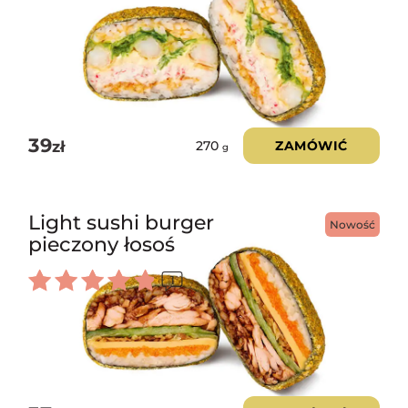
39
zł
ZAMÓWIĆ
270
g
Light sushi burger
Nowość
pieczony łosoś
1
Oceniono
5.00
na 5