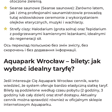
otoczone zielenią.
Seanse saunowe (Seanse saunowe): Zarówno latem,
jak i zimą profesjonalni saunamistrzowie prowadzą
tutaj widowiskowe ceremonie z wykorzystaniem
olejków eterycznych, muzyki i wachlarzy.
Strefy ciszy: Halodarium (grota solna) oraz Tepidarium
z podgrzewanymi kamiennymi leżankami, idealnymi
do regeneracji sił.
Ось переклад польською без змін змісту, без
скорочень і без додавання інформації.
Aquapark Wrocław – bilety: jak
wybrać idealny taryfę?
Jeśli interesuje Cię Aquapark Wrocław cennik, warto
wiedzieć, że system oferuje bardzo elastyczną siatkę taryf.
Bilety są podzielone według czasu pobytu (2 godziny, 3
godziny lub cały dzień) oraz stref dostępu. Aktualny
cennik można sprawdzić również w oficjalnym sklepie
internetowym Aquaparku.