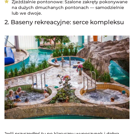
Zjeżdżalnie pontonowe: Szalone zakręty pokonywane
na dużych dmuchanych pontonach — samodzielnie
lub we dwoje.
2. Baseny rekreacyjne: serce kompleksu
Jeśli przyszedłeś tu po klasyczny wypoczynek i dobrą