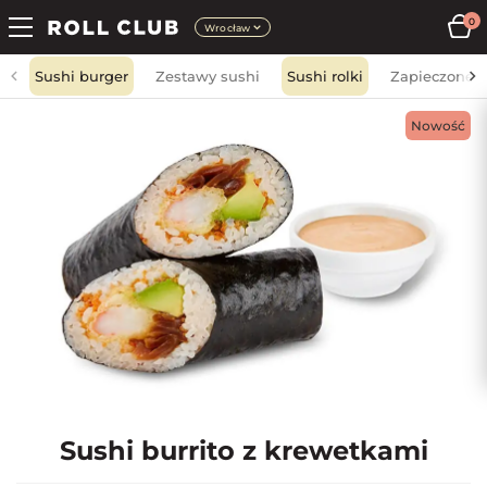
0
Wrocław
Sushi burger
Zestawy sushi
Sushi rolki
Zapieczone
Nowość
Sushi burrito z krewetkami