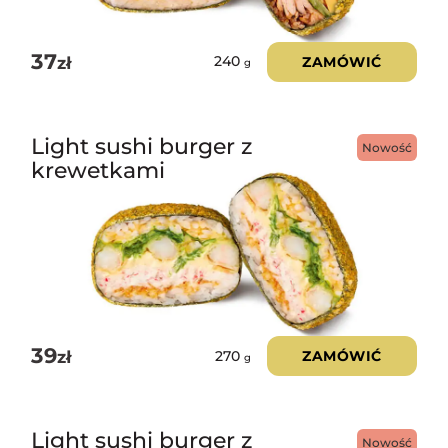
37
zł
ZAMÓWIĆ
240
g
Light sushi burger z
Nowość
krewetkami
39
zł
ZAMÓWIĆ
270
g
Light sushi burger z
Nowość