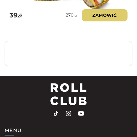
39
zł
ZAMÓWIĆ
270
g
MENU