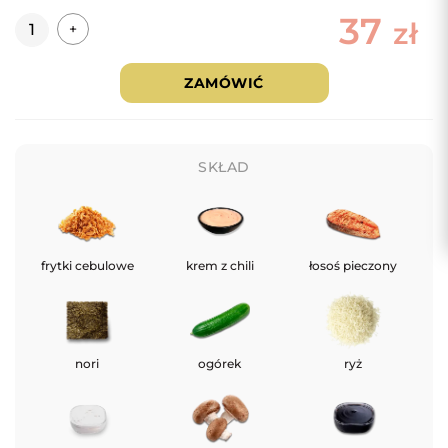
37
Ilość
zł
+
ZAMÓWIĆ
SKŁAD
frytki cebulowe
krem z chili
łosoś pieczony
nori
ogórek
ryż