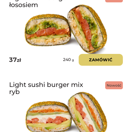
łososiem
37
zł
ZAMÓWIĆ
240
g
Light sushi burger mix
Nowość
ryb