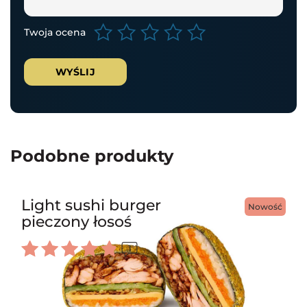
Twoja ocena
Podobne produkty
Light sushi burger
Nowość
pieczony łosoś
1
Oceniono
5.00
na 5