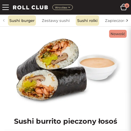
0
Wrocław
Sushi burger
Zestawy sushi
Sushi rolki
Zapieczone
Nowość
Sushi burrito pieczony łosoś