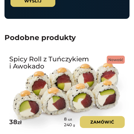
Podobne produkty
Spicy Roll z Tuńczykiem
Nowość
i Awokado
8
szt
38
zł
ZAMÓWIĆ
240
g