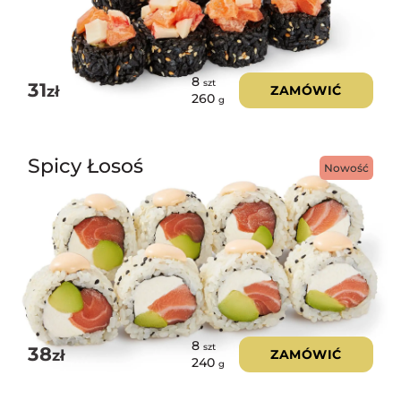
8
szt
31
zł
ZAMÓWIĆ
260
g
Spicy Łosoś
Nowość
8
szt
38
zł
ZAMÓWIĆ
240
g