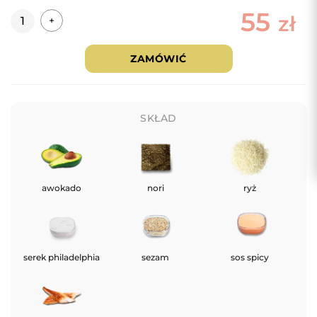
55
Ilość
zł
+
ZAMÓWIĆ
SKŁAD
awokado
nori
ryż
serek philadelphia
sezam
sos spicy