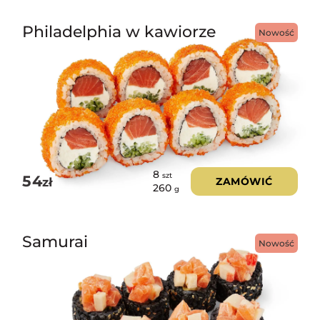
Philadelphia w kawiorze
Nowość
8
szt
54
zł
ZAMÓWIĆ
260
g
Samurai
Nowość