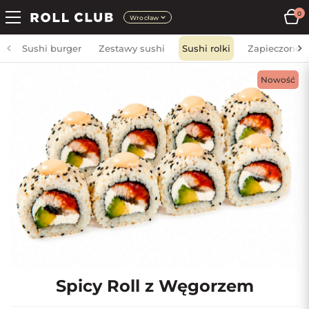
0
Wrocław
Sushi burger
Zestawy sushi
Sushi rolki
Zapieczone
Nowość
Spicy Roll z Węgorzem