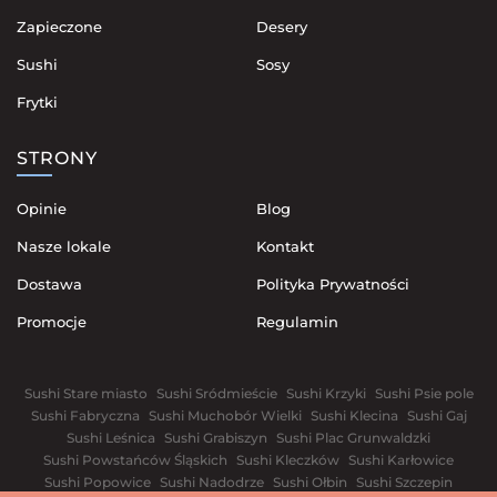
Zapieczone
Desery
Sushi
Sosy
Frytki
STRONY
Opinie
Blog
Nasze lokale
Kontakt
Dostawa
Polityka Prywatności
Promocje
Regulamin
Sushi Stare miasto
Sushi Sródmieście
Sushi Krzyki
Sushi Psie pole
Sushi Fabryczna
Sushi Muchobór Wielki
Sushi Klecina
Sushi Gaj
Sushi Leśnica
Sushi Grabiszyn
Sushi Plac Grunwaldzki
Sushi Powstańców Śląskich
Sushi Kleczków
Sushi Karłowice
Sushi Popowice
Sushi Nadodrze
Sushi Ołbin
Sushi Szczepin