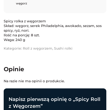
węgorz
Spicy rolka z węgorzem
Skład: węgorz, serek Philadelphia, awokado, sezam, sos
spicy, ryż, nori.
Ilość na porcję: 8 szt.
Waga: 240 g
Kategorie:
Roll z węgorzem
,
Sushi rolki
Opinie
Na razie nie ma opinii o produkcie.
Napisz pierwszą opinię o „Spicy Roll
z Węgorzem”