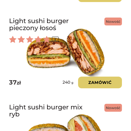
Light sushi burger
Nowość
pieczony łosoś
1
Oceniono
5.00
na 5
37
zł
ZAMÓWIĆ
240
g
Light sushi burger mix
Nowość
ryb