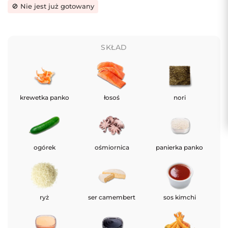
🚫 Nie jest już gotowany
SKŁAD
krewetka panko
łosoś
nori
ogórek
ośmiornica
panierka panko
ryż
ser camembert
sos kimchi