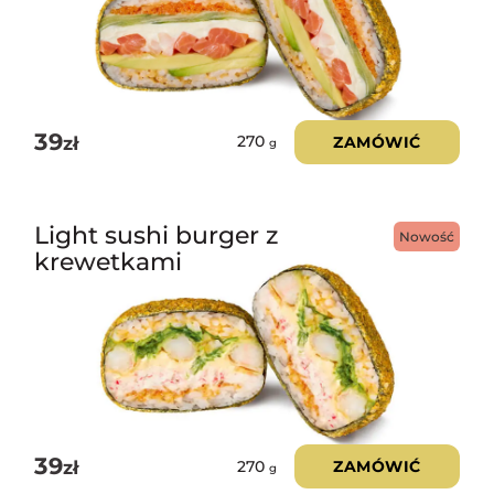
39
zł
ZAMÓWIĆ
270
g
Light sushi burger z
Nowość
krewetkami
39
zł
ZAMÓWIĆ
270
g