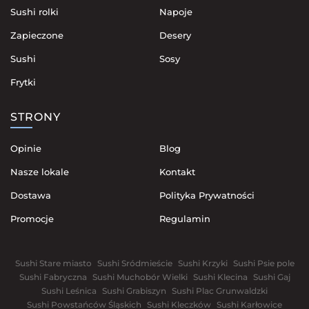
Sushi rolki
Napoje
Zapieczone
Desery
Sushi
Sosy
Frytki
STRONY
Opinie
Blog
Nasze lokale
Kontakt
Dostawa
Polityka Prywatności
Promocje
Regulamin
Sushi Stare miasto
Sushi Sródmieście
Sushi Krzyki
Sushi Psie pole
Sushi Fabryczna
Sushi Muchobór Wielki
Sushi Klecina
Sushi Gaj
Sushi Leśnica
Sushi Grabiszyn
Sushi Plac Grunwaldzki
Sushi Powstańców Śląskich
Sushi Kleczków
Sushi Karłowice