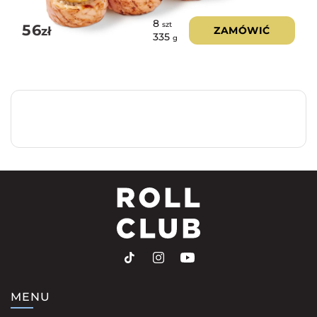
8
szt
56
zł
ZAMÓWIĆ
335
g
MENU