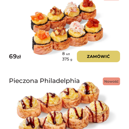
8
szt
69
zł
ZAMÓWIĆ
375
g
Pieczona Philadelphia
Nowość