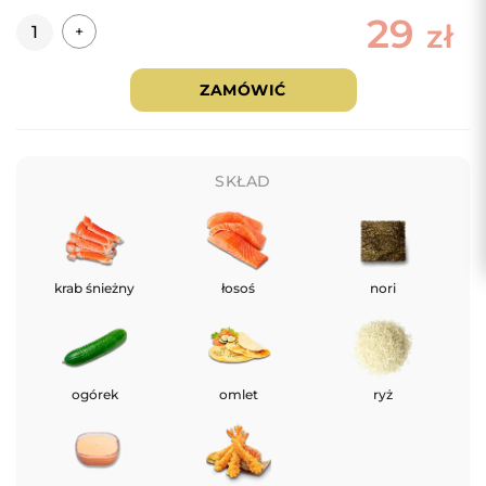
29
Ilość
zł
+
ZAMÓWIĆ
SKŁAD
krab śnieżny
łosoś
nori
ogórek
omlet
ryż