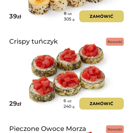
8
szt
39
zł
ZAMÓWIĆ
305
g
Crispy tuńczyk
Nowość
6
szt
29
zł
ZAMÓWIĆ
240
g
Pieczone Owoce Morza
Nowość