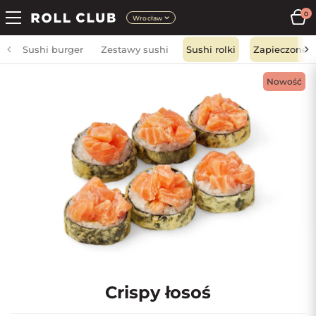
0
Wrocław
Sushi burger
Zestawy sushi
Sushi rolki
Zapieczone
Nowość
Crispy łosoś