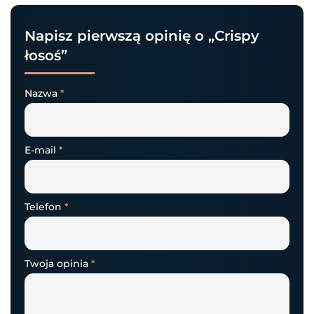
Napisz pierwszą opinię o „Crispy
łosoś”
Nazwa
*
E-mail
*
Telefon
*
Twoja opinia
*