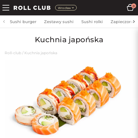
0
Wrocław
Sushi burger
Zestawy sushi
Sushi rolki
Zapieczone
Kuchnia japońska
Roll-club
/
Kuchnia japońska