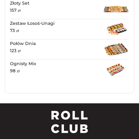
Złoty Set
157
zł
Zestaw Łosoś-Unagi
73
zł
Połów Dnia
123
zł
Ognisty Mix
98
zł